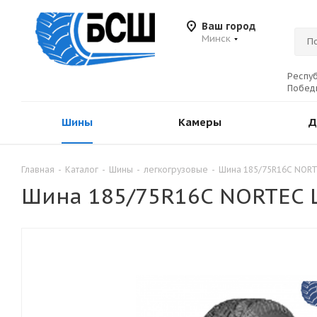
Ваш город
Минск
Респуб
Победы
Шины
Камеры
Д
Главная
-
Каталог
-
Шины
-
легкогрузовые
-
Шина 185/75R16C NORTE
Шина 185/75R16C NORTEC L