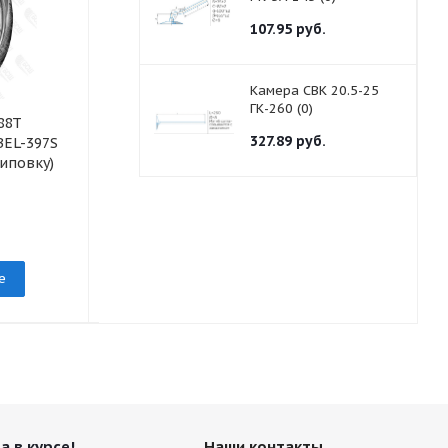
107.95
руб.
Камера СВК 20.5-25
ГК-260 (0)
88T
Шина 195/55R16
Шина 205/70
327.89
руб.
BEL-397S
91H Artmotion BEL-
97V Astarta 
иповку)
294_BELSHINA
Белшина
под заказ
под заказ
е
Подробнее
Подр
а в курсе!
Наши контакты