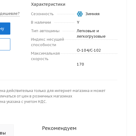
Характеристики
 дешевле?
Сезонность
Зимняя
В наличии
Y
ну
Тип автошины
Легковые и
легкогрузовые
Индекс несущей
способности
O-104/C-102
Максимальная
скорость
170
ена действительна только для интернет-магазина и может
личаться от цен в розничных магазинах
на указана с учетом НДС.
Рекомендуем
ывы