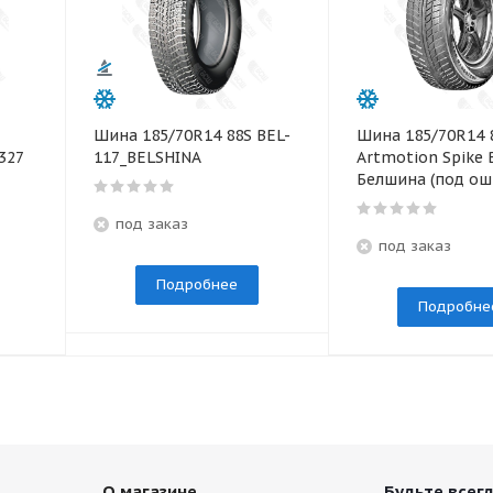
Шина 185/70R14 88S BEL-
Шина 185/70R14 
327
117_BELSHINA
Artmotion Spike 
Белшина (под ош
под заказ
под заказ
Подробнее
Подробне
О магазине
Будьте всегд