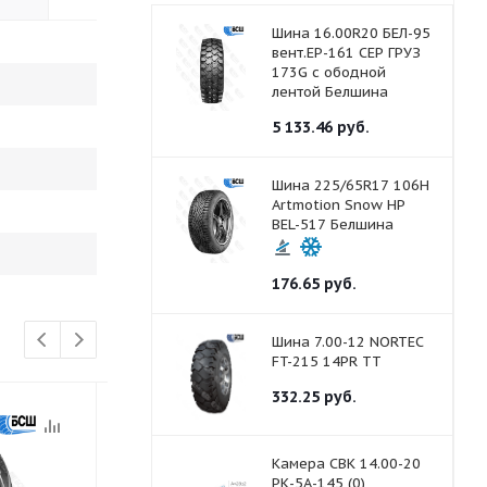
Шина 16.00R20 БЕЛ-95
вент.ЕР-161 СЕР ГРУЗ
173G с ободной
лентой Белшина
5 133.46
руб.
Шина 225/65R17 106H
Artmotion Snow HP
BEL-517 Белшина
176.65
руб.
Шина 7.00-12 NORTEC
FT-215 14PR ТТ
332.25
руб.
Камера СВК 14.00-20
РК-5А-145 (0)