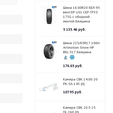
Шина 16.00R20 БЕЛ-95
вент.ЕР-161 СЕР ГРУЗ
173G с ободной
лентой Белшина
5 133.46
руб.
Шина 225/65R17 106H
Artmotion Snow HP
BEL-517 Белшина
176.65
руб.
Камера СВК 14.00-20
РК-5А-145 (0)
107.95
руб.
Камера СВК 20.5-25
ГК-260 (0)