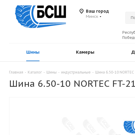
Ваш город
Минск
Респуб
Победы
Шины
Камеры
Д
Главная
-
Каталог
-
Шины
-
индустриальные
-
Шина 6.50-10 NORTEC 
Шина 6.50-10 NORTEC FT-2