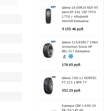
Шина 16.00R20 БЕЛ-95
вент.ЕР-161 СЕР ГРУЗ
173G с ободной
лентой Белшина
5 133.46
руб.
Шина 225/65R17 106H
Artmotion Snow HP
BEL-517 Белшина
176.65
руб.
Шина 7.00-12 NORTEC
FT-215 14PR ТТ
332.25
руб.
Камера СВК 14.00-20
РК-5А-145 (0)