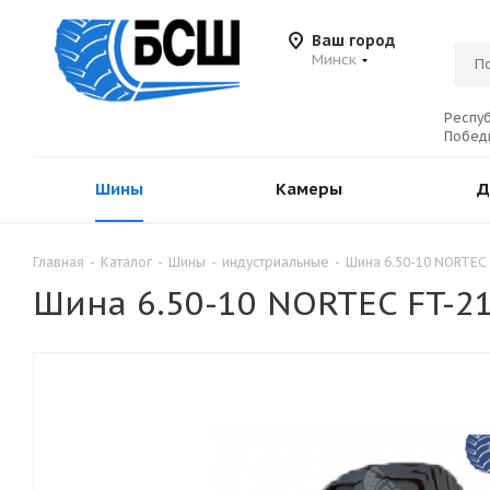
Ваш город
Минск
Респуб
Победы
Шины
Камеры
Д
Главная
-
Каталог
-
Шины
-
индустриальные
-
Шина 6.50-10 NORTEC 
Шина 6.50-10 NORTEC FT-2