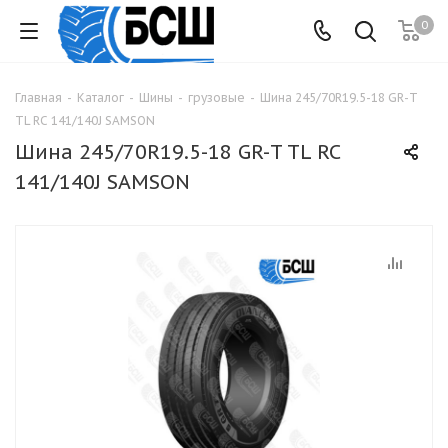
0
Главная
-
Каталог
-
Шины
-
грузовые
-
Шина 245/70R19.5-18 GR-T
TL RC 141/140J SAMSON
Шина 245/70R19.5-18 GR-T TL RC
141/140J SAMSON