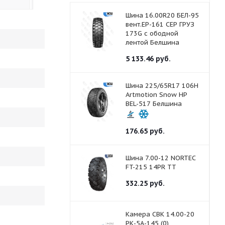
Шина 16.00R20 БЕЛ-95
вент.ЕР-161 СЕР ГРУЗ
173G с ободной
лентой Белшина
5 133.46
руб.
Шина 225/65R17 106H
Artmotion Snow HP
BEL-517 Белшина
176.65
руб.
Шина 7.00-12 NORTEC
FT-215 14PR ТТ
332.25
руб.
Камера СВК 14.00-20
РК-5А-145 (0)