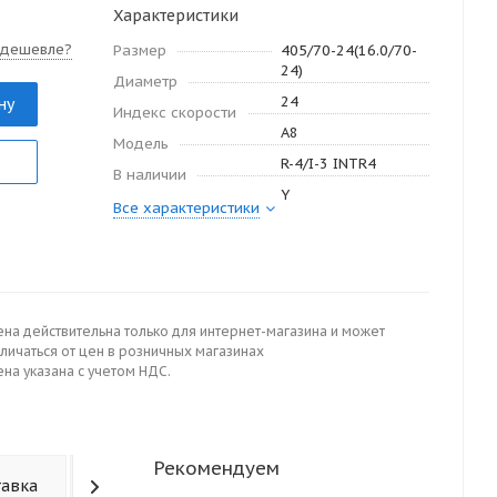
Характеристики
 дешевле?
Размер
405/70-24(16.0/70-
24)
Диаметр
24
ну
Индекс скорости
A8
Модель
R-4/I-3 INTR4
В наличии
Y
Все характеристики
ена действительна только для интернет-магазина и может
личаться от цен в розничных магазинах
на указана с учетом НДС.
Рекомендуем
тавка
Отзывы