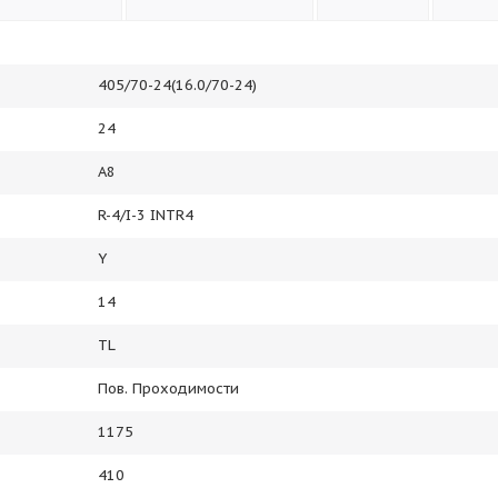
405/70-24(16.0/70-24)
24
A8
R-4/I-3 INTR4
Y
14
TL
Пов. Проходимости
1175
410