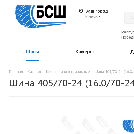
Ваш город
Минск
Респуб
Победы
Шины
Камеры
Д
Главная
-
Каталог
-
Шины
-
индустриальные
-
Шина 405/70-24 (16.0
Шина 405/70-24 (16.0/70-2