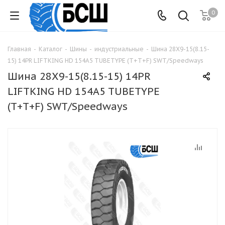
0
Главная
-
Каталог
-
Шины
-
индустриальные
-
Шина 28Х9-15(8.15-
15) 14PR LIFTKING HD 154A5 TUBETYPE (T+T+F) SWT/Speedways
Шина 28Х9-15(8.15-15) 14PR
LIFTKING HD 154A5 TUBETYPE
(T+T+F) SWT/Speedways