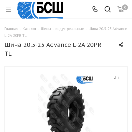
0
Главная
-
Каталог
-
Шины
-
индустриальные
-
Шина 20.5-25 Advance
L-2A 20PR TL
Шина 20.5-25 Advance L-2A 20PR
TL