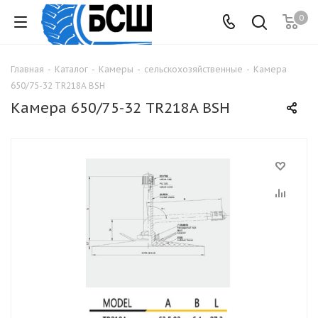
0
Главная
-
Каталог
-
Камеры
-
сельскохозяйственные
-
Камера
650/75-32 TR218A BSH
Камера 650/75-32 TR218A BSH