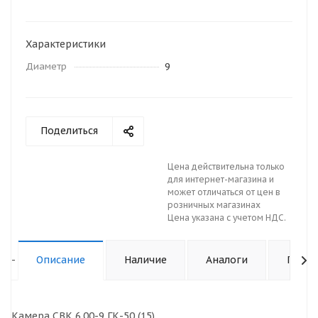
Характеристики
Диаметр
9
Поделиться
Цена действительна только
для интернет-магазина и
может отличаться от цен в
розничных магазинах
Цена указана с учетом НДС.
-
Описание
Наличие
Аналоги
Подхо
Камера СВК 6.00-9 ГК-50 (15)