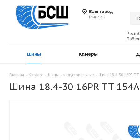
Ваш город
Минск
Респуб
Победы
Шины
Камеры
Д
Главная
-
Каталог
-
Шины
-
индустриальные
-
Шина 18.4-30 16PR TT
Шина 18.4-30 16PR TT 154