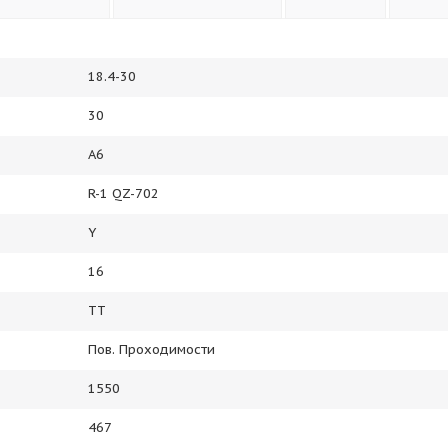
18.4-30
30
A6
R-1 QZ-702
Y
16
TT
Пов. Проходимости
1550
467