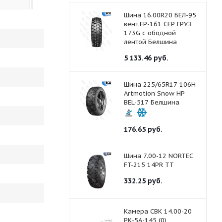
Шина 16.00R20 БЕЛ-95
вент.ЕР-161 СЕР ГРУЗ
173G с ободной
лентой Белшина
5 133.46
руб.
Шина 225/65R17 106H
Artmotion Snow HP
BEL-517 Белшина
176.65
руб.
Шина 7.00-12 NORTEC
FT-215 14PR ТТ
332.25
руб.
Камера СВК 14.00-20
РК-5А-145 (0)