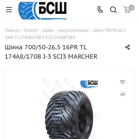
0
Главная
-
Каталог
-
Шины
-
индустриальные
-
Шина 700/50-26.5
16PR TL 174A8/170B I-3 SCI3 MARCHER
Шина 700/50-26.5 16PR TL
174A8/170B I-3 SCI3 MARCHER