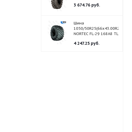
3 674.76
руб.
Шина
1050/50R25(66x43.00R25)
NORTEC FL-29 168А8 TL
4 247.25
руб.