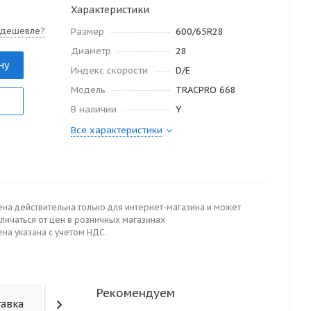
Характеристики
 дешевле?
Размер
600/65R28
Диаметр
28
ну
Индекс скорости
D/E
Модель
TRACPRO 668
В наличии
Y
Все характеристики
ена действительна только для интернет-магазина и может
личаться от цен в розничных магазинах
на указана с учетом НДС.
Рекомендуем
тавка
Отзывы