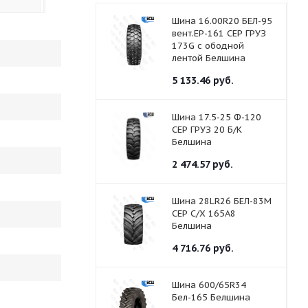
Шина 16.00R20 БЕЛ-95
вент.ЕР-161 СЕР ГРУЗ
173G с ободной
лентой Белшина
5 133.46
руб.
Шина 17.5-25 Ф-120
СЕР ГРУЗ 20 Б/К
Белшина
2 474.57
руб.
Шина 28LR26 БЕЛ-83М
СЕР С/Х 165A8
Белшина
4 716.76
руб.
Шина 600/65R34
Бел-165 Белшина