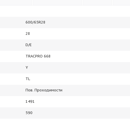
600/65R28
28
D/E
TRACPRO 668
Y
TL
Пов. Проходимости
1491
590