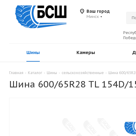
Ваш город
Минск
Респуб
Победы
Шины
Камеры
Д
Главная
-
Каталог
-
Шины
-
сельскохозяйственные
-
Шина 600/65R2
Шина 600/65R28 TL 154D/