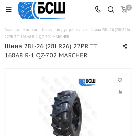
0
Главная
-
Каталог
-
Шины
-
индустриальные
-
Шина 28L-26 (28LR26)
22PR TT 168A8 R-1 QZ-702 MARCHER
Шина 28L-26 (28LR26) 22PR TT
168A8 R-1 QZ-702 MARCHER