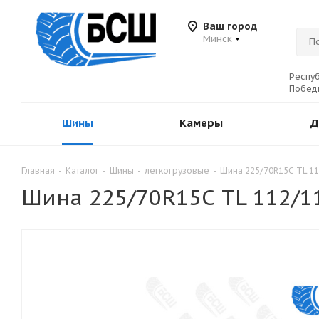
Ваш город
Минск
Респуб
Победы
Шины
Камеры
Д
Главная
-
Каталог
-
Шины
-
легкогрузовые
-
Шина 225/70R15С TL 1
Шина 225/70R15С TL 112/1