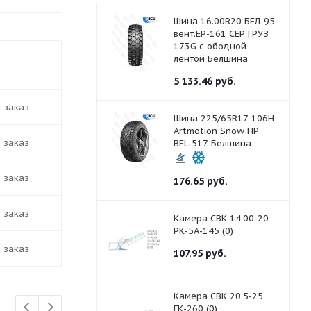
Шина 16.00R20 БЕЛ-95
вент.ЕР-161 СЕР ГРУЗ
173G с ободной
ть в наличии
лентой Белшина
5 133.46
руб.
д заказ
Шина 225/65R17 106H
Artmotion Snow HP
д заказ
BEL-517 Белшина
д заказ
176.65
руб.
д заказ
Камера СВК 14.00-20
РК-5А-145 (0)
д заказ
107.95
руб.
Камера СВК 20.5-25
ГК-260 (0)