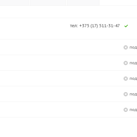
тел: +375 (17) 511-31-47
Ес
по
по
по
по
по