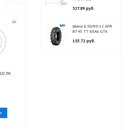
327.89
руб.
Шина 6.50/80-12 6PR
BT45 TТ 80A6 GTK
153.72
руб.
10 ЛК
Ободная лента 6.70-20 сер
Ободная лента
груз Белшина
20 (E-20) 18
под заказ
под заказ
е
Подробнее
Подр