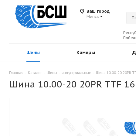
Ваш город
Минск
Респуб
Победы
Шины
Камеры
Д
Главная
-
Каталог
-
Шины
-
индустриальные
-
Шина 10.00-20 20PR 
Шина 10.00-20 20PR TTF 1