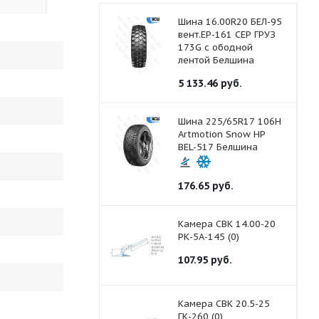
Шина 16.00R20 БЕЛ-95
вент.ЕР-161 СЕР ГРУЗ
173G с ободной
лентой Белшина
5 133.46
руб.
Шина 225/65R17 106H
Artmotion Snow HP
BEL-517 Белшина
176.65
руб.
Камера СВК 14.00-20
РК-5А-145 (0)
107.95
руб.
Камера СВК 20.5-25
ГК-260 (0)