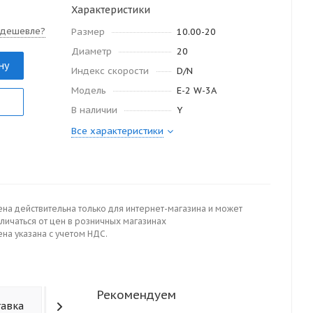
Характеристики
 дешевле?
Размер
10.00-20
Диаметр
20
ну
Индекс скорости
D/N
Модель
E-2 W-3A
В наличии
Y
Все характеристики
ена действительна только для интернет-магазина и может
личаться от цен в розничных магазинах
на указана с учетом НДС.
Рекомендуем
тавка
Отзывы