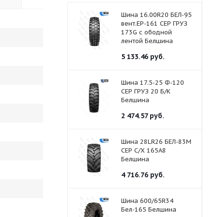
Шина 16.00R20 БЕЛ-95
вент.ЕР-161 СЕР ГРУЗ
173G с ободной
лентой Белшина
5 133.46
руб.
Шина 17.5-25 Ф-120
СЕР ГРУЗ 20 Б/К
Белшина
2 474.57
руб.
Шина 28LR26 БЕЛ-83М
СЕР С/Х 165A8
Белшина
4 716.76
руб.
Шина 600/65R34
Бел-165 Белшина