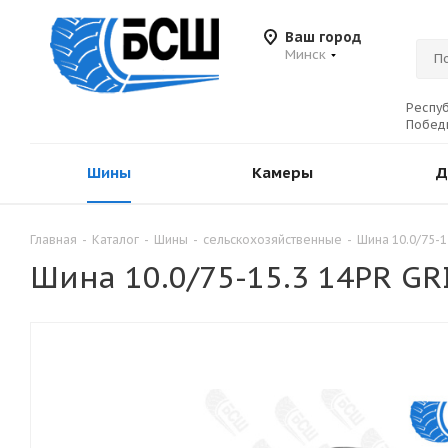
Ваш город
Минск
Респуб
Победы
Шины
Камеры
Д
Главная
-
Каталог
-
Шины
-
сельскохозяйственные
-
Шина 10.0/75-
Шина 10.0/75-15.3 14PR G