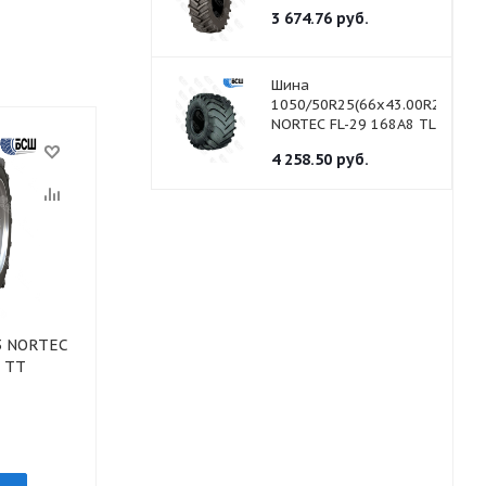
3 674.76
руб.
Шина
1050/50R25(66x43.00R25)
NORTEC FL-29 168А8 TL
4 258.50
руб.
.3 NORTEC
6 TT