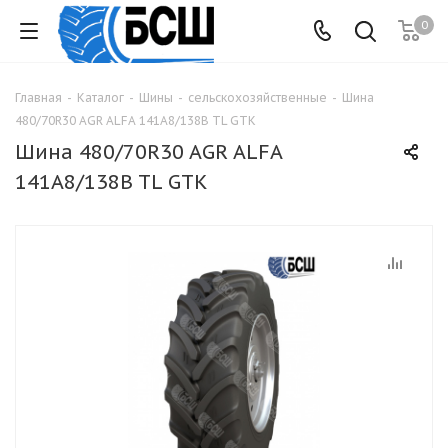
0
Главная
-
Каталог
-
Шины
-
сельскохозяйственные
-
Шина
480/70R30 AGR ALFA 141A8/138B TL GTK
Шина 480/70R30 AGR ALFA
141A8/138B TL GTK