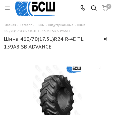
0
Главная
-
Каталог
-
Шины
-
индустриальные
-
Шина
460/70(17.5L)R24 R-4E TL 159A8 SB ADVANCE
Шина 460/70(17.5L)R24 R-4E TL
159A8 SB ADVANCE