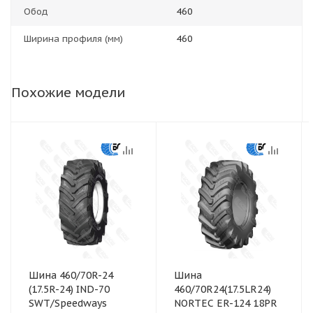
Обод
460
Ширина профиля (мм)
460
Похожие модели
Шина 460/70R-24
Шина
(17.5R-24) IND-70
460/70R24(17.5LR24)
SWT/Speedways
NORTEC ER-124 18PR