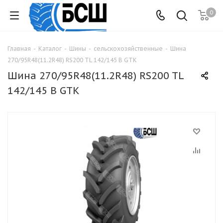
0
Главная
-
Каталог
-
Шины
-
сельскохозяйственные
-
Шина
270/95R48(11.2R48) RS200 TL 142/145 B GTK
Шина 270/95R48(11.2R48) RS200 TL
142/145 B GTK