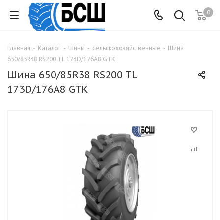
0
Главная
-
Каталог
-
Шины
-
сельскохозяйственные
-
Шина
650/85R38 RS200 TL 173D/176А8 GTK
Шина 650/85R38 RS200 TL
173D/176А8 GTK