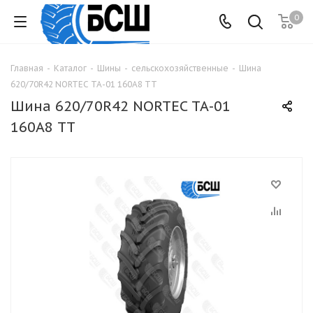
0
Главная
-
Каталог
-
Шины
-
сельскохозяйственные
-
Шина
620/70R42 NORTEC ТА-01 160А8 TТ
Шина 620/70R42 NORTEC ТА-01
160А8 TТ