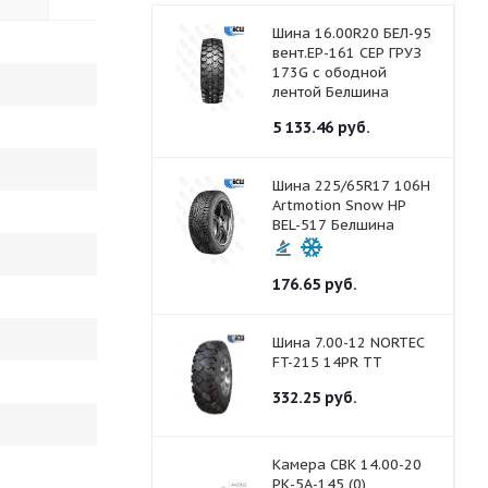
Шина 16.00R20 БЕЛ-95
вент.ЕР-161 СЕР ГРУЗ
173G с ободной
лентой Белшина
5 133.46
руб.
Шина 225/65R17 106H
Artmotion Snow HP
BEL-517 Белшина
176.65
руб.
Шина 7.00-12 NORTEC
FT-215 14PR ТТ
332.25
руб.
Камера СВК 14.00-20
РК-5А-145 (0)