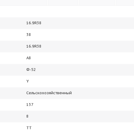
16.9R38
38
16.9R38
A8
Ф-52
Y
Сельскохозяйственный
137
8
TT