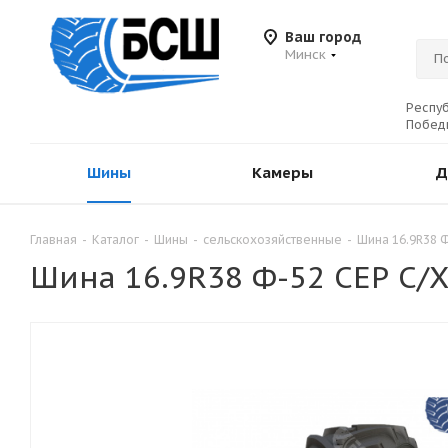
Ваш город
Минск
Респуб
Победы
Шины
Камеры
Д
Главная
-
Каталог
-
Шины
-
сельскохозяйственные
-
Шина 16.9R38 
Шина 16.9R38 Ф-52 СЕР С/