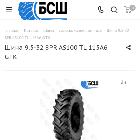
0
Главная
-
Каталог
-
Шины
-
сельскохозяйственные
-
Шина 9.5-32
8PR AS100 TL 115A6 GTK
Шина 9.5-32 8PR AS100 TL 115A6
GTK