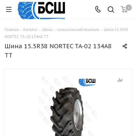
0
Главная
-
Каталог
-
Шины
-
сельскохозяйственные
-
Шина 15.5R38
NORTEC TA-02 134А8 ТТ
Шина 15.5R38 NORTEC TA-02 134А8
ТТ