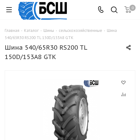
0
Главная
-
Каталог
-
Шины
-
сельскохозяйственные
-
Шина
540/65R30 RS200 TL 150D/153A8 GTK
Шина 540/65R30 RS200 TL
150D/153A8 GTK