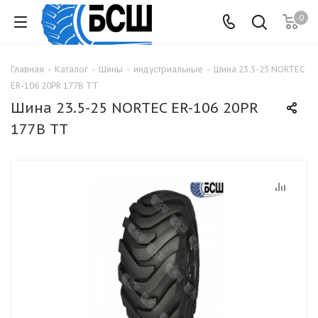
0
Главная
-
Каталог
-
Шины
-
индустриальные
-
Шина 23.5-25 NORTEC
ER-106 20PR 177В TT
Шина 23.5-25 NORTEC ER-106 20PR
177В TT