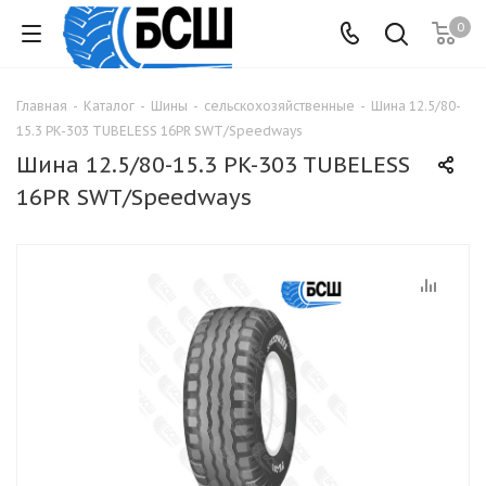
0
Главная
-
Каталог
-
Шины
-
сельскохозяйственные
-
Шина 12.5/80-
15.3 PK-303 TUBELESS 16PR SWT/Speedways
Шина 12.5/80-15.3 PK-303 TUBELESS
16PR SWT/Speedways