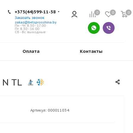
+375(44)599-11-58
0
0
0
Заказать звонок
zakaz@belsprosshina.by
Пн - Чт: 8.30 - 17.00
Пт: 8.30 - 16.00
Сб - Вс: выходные
Оплата
Контакты
 N TL
Артикул:
000011034