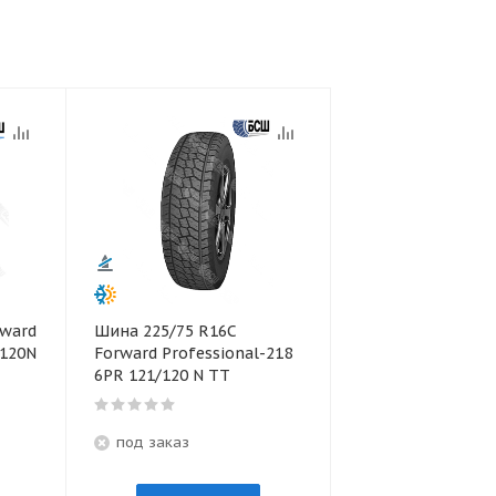
rward
Шина 225/75 R16С
/120N
Forward Professional-218
6PR 121/120 N TT
под заказ