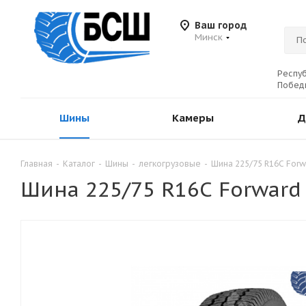
Ваш город
Минск
Респуб
Победы
Шины
Камеры
Д
Главная
-
Каталог
-
Шины
-
легкогрузовые
-
Шина 225/75 R16С Forw
Шина 225/75 R16С Forward 