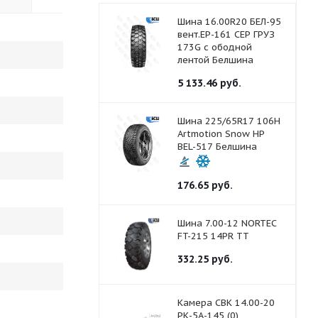
Шина 16.00R20 БЕЛ-95
вент.ЕР-161 СЕР ГРУЗ
173G с ободной
лентой Белшина
5 133.46
руб.
Шина 225/65R17 106H
Artmotion Snow HP
BEL-517 Белшина
176.65
руб.
Шина 7.00-12 NORTEC
FT-215 14PR ТТ
332.25
руб.
Камера СВК 14.00-20
РК-5А-145 (0)