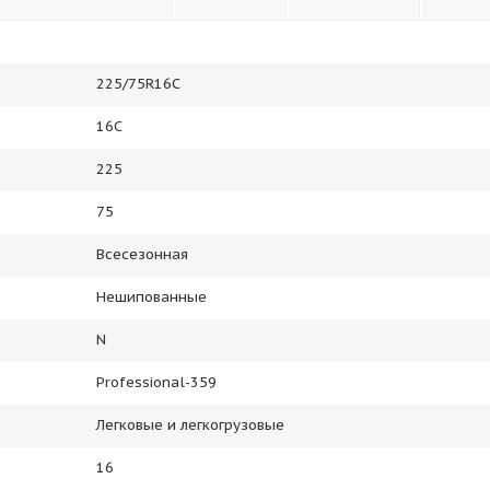
225/75R16C
16С
225
75
Всесезонная
Нешипованные
N
Professional-359
Легковые и легкогрузовые
16