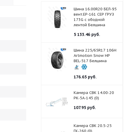
Шина 16.00R20 БЕЛ-95
вент.ЕР-161 СЕР ГРУЗ
173G с ободной
лентой Белшина
5 133.46
руб.
Шина 225/65R17 106H
Artmotion Snow HP
BEL-517 Белшина
176.65
руб.
Камера СВК 14.00-20
РК-5А-145 (0)
107.95
руб.
Камера СВК 20.5-25
ГК-260 (0)