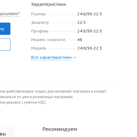
Характеристики
 дешевле?
Размер
24.0/50-22.5
Диаметр
22.5
ну
Профиль
24.0/50-22.5
Индекс скорости
А6
Модель
24.0/50-22.5
Все характеристики
ена действительна только для интернет-магазина и может
личаться от цен в розничных магазинах
на указана с учетом НДС.
Рекомендуем
ывы