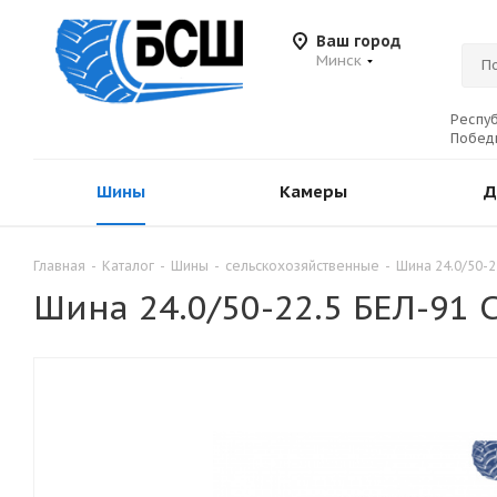
Ваш город
Минск
Респуб
Победы
Шины
Камеры
Д
Главная
-
Каталог
-
Шины
-
сельскохозяйственные
-
Шина 24.0/50-2
Шина 24.0/50-22.5 БЕЛ-91 