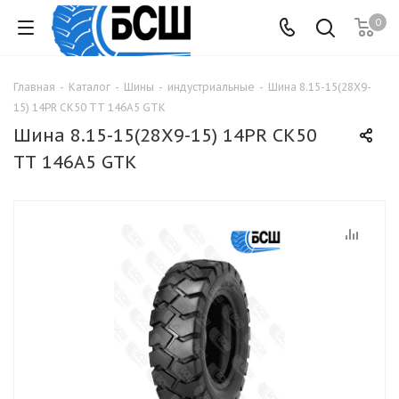
0
Главная
-
Каталог
-
Шины
-
индустриальные
-
Шина 8.15-15(28Х9-
15) 14PR CK50 TТ 146A5 GTK
Шина 8.15-15(28Х9-15) 14PR CK50
TТ 146A5 GTK