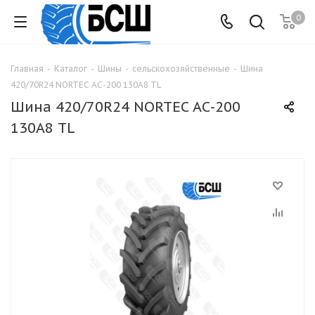
0
Главная
-
Каталог
-
Шины
-
сельскохозяйственные
-
Шина
420/70R24 NORTEC АС-200 130А8 TL
Шина 420/70R24 NORTEC АС-200
130А8 TL