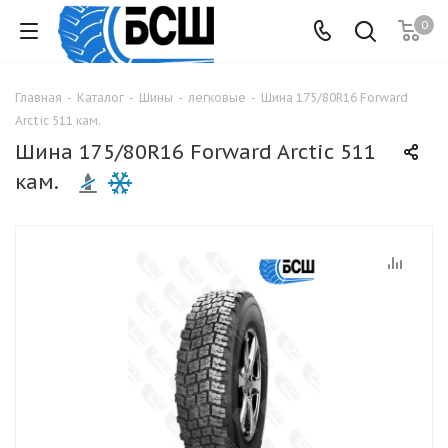
0
Главная
-
Каталог
-
Шины
-
легковые
-
Шина 175/80R16 Forward
Arctic 511 кам.
Шина 175/80R16 Forward Arctic 511
кам.