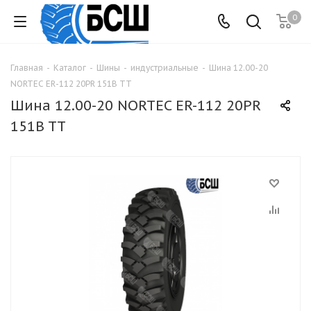
0
Главная
-
Каталог
-
Шины
-
индустриальные
-
Шина 12.00-20
NORTEC ER-112 20PR 151B TT
Шина 12.00-20 NORTEC ER-112 20PR
151B TT