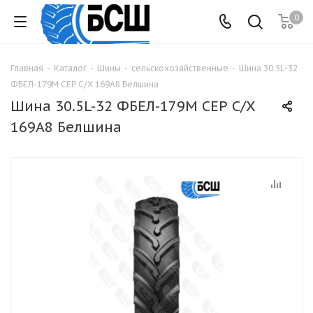
0
Главная
-
Каталог
-
Шины
-
сельскохозяйственные
-
Шина 30.5L-32
ФБЕЛ-179М СЕР С/Х 169A8 Белшина
Шина 30.5L-32 ФБЕЛ-179М СЕР С/Х
169A8 Белшина