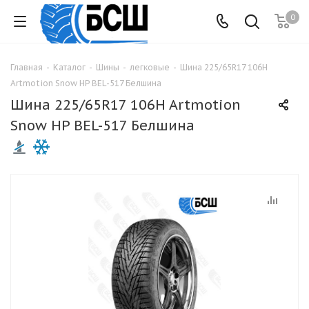
0
Главная
-
Каталог
-
Шины
-
легковые
-
Шина 225/65R17 106H
Artmotion Snow HP BEL-517 Белшина
Шина 225/65R17 106H Artmotion
Snow HP BEL-517 Белшина