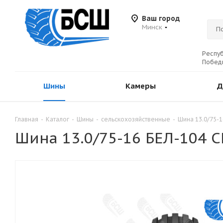
Ваш город
Минск
Респуб
Победы
Шины
Камеры
Д
Главная
-
Каталог
-
Шины
-
сельскохозяйственные
-
Шина 13.0/75-1
Шина 13.0/75-16 БЕЛ-104 