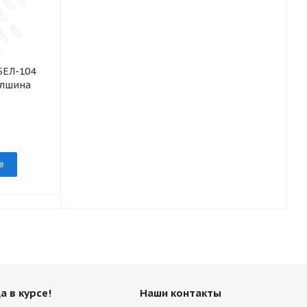
БЕЛ-104
Шина 13.0/75-16
елшина
ФБЕЛ-340 СЕР С/Х 10 КГШ
Белшина
под заказ
е
Подробнее
а в курсе!
Наши контакты