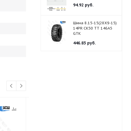
94.92
руб.
Шина 8.15-15(28Х9-15)
14PR CK50 TТ 146A5
GTK
446.83
руб.