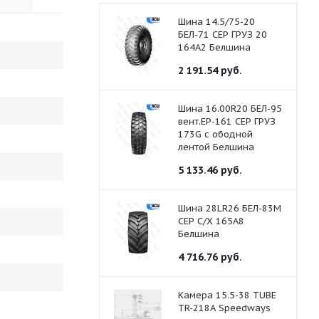
Шина 14.5/75-20
БЕЛ-71 СЕР ГРУЗ 20
164А2 Белшина
2 191.54
руб.
Шина 16.00R20 БЕЛ-95
вент.ЕР-161 СЕР ГРУЗ
173G с ободной
лентой Белшина
5 133.46
руб.
Шина 28LR26 БЕЛ-83М
СЕР С/Х 165A8
Белшина
4 716.76
руб.
Камера 15.5-38 TUBE
TR-218A Speedways