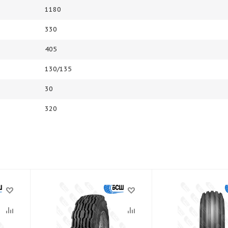
1180
330
405
130/135
30
320