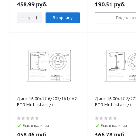
458.99
руб.
190.51
руб.
В корзину
Под зака
Диск 16.00х17 6/205/161/ А2
Диск 16.00х17 8/27
ЕТ0 Multistar с/х
ЕТ0 Multistar с/х
Есть в наличии
Есть в наличии
458.46
руб.
366.28
руб.