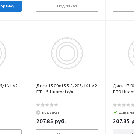
корзину
Под заказ
05/161 А2
Диск 13.00х15.5 6/205/161 А2
Диск 13.0
ЕТ-15 Huamei с/х
ЕТ0 Huam
под заказ
Есть в н
207.85
руб.
207.85
р