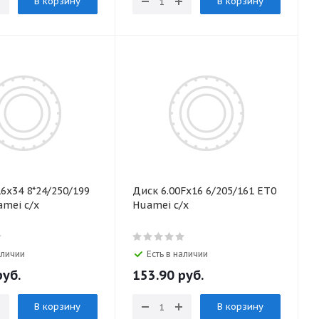
В корзину
В корзину
6х34 8*24/250/199
Диск 6.00Fх16 6/205/161 ЕТ0
amei с/х
Huamei с/х
аличии
Есть в наличии
уб.
153.90
руб.
В корзину
В корзину