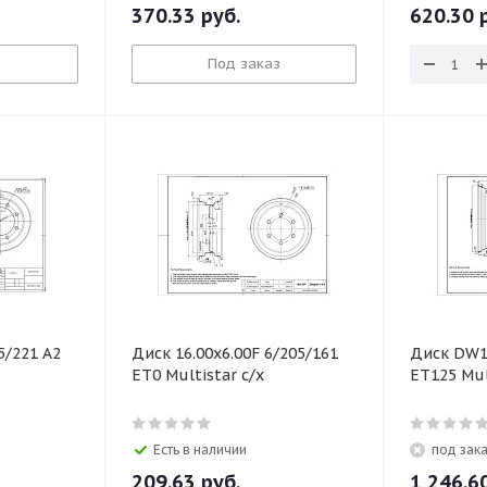
370.33
руб.
620.30
р
з
Под заказ
5/221 А2
Диск 16.00х6.00F 6/205/161
Диск DW1
ЕТ0 Multistar с/х
ЕТ125 Mul
Есть в наличии
под зак
209.63
руб.
1 246.6