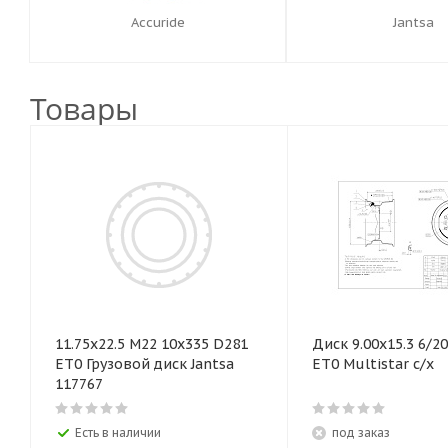
Accuride
Jantsa
Товары
11.75x22.5 М22 10x335 D281
Диск 9.00х15.3 6/2
ET0 Грузовой диск Jantsa
ЕТ0 Multistar с/х
117767
Есть в наличии
под заказ