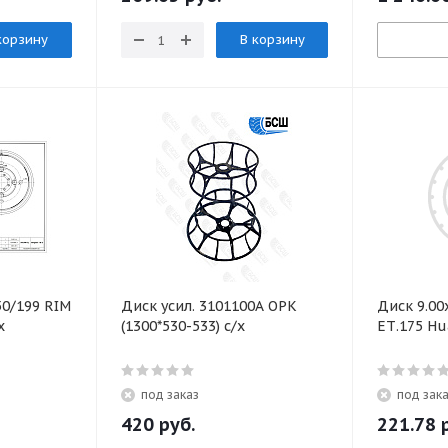
корзину
В корзину
0/199 RIM
Диск усил. 3101100А ОРК
Диск 9.00
х
(1300*530-533) с/х
ЕТ.175 H
под заказ
под зак
420
руб.
221.78
р