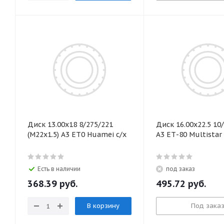
Диск 13.00х18 8/275/221
Диск 16.00х22.5 10
(M22x1.5) А3 ЕТ0 Huamei с/х
А3 ЕТ-80 Multistar 
Есть в наличии
под заказ
368.39
руб.
495.72
руб.
В корзину
Под зака