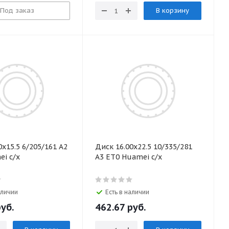
Под заказ
В корзину
0х15.5 6/205/161 А2
Диск 16.00х22.5 10/335/281
ei с/х
А3 ЕТ0 Huamei с/х
аличии
Есть в наличии
уб.
462.67
руб.