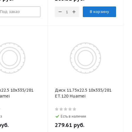
Под заказ
В корзину
х22.5 10x335/281
Диск 11.75х22.5 10x335/281
uamei
ЕТ.120 Huamei
аз
Есть в наличии
уб.
279.61
руб.