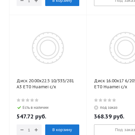
В корзину
Под зака
Диск 20.00х22.5 10/335/281
Диск 16.00х17 6/20
А3 ЕТ0 Huamei с/х
ЕТ0 Huamei с/х
Есть в наличии
под заказ
547.72
руб.
368.39
руб.
В корзину
Под зака