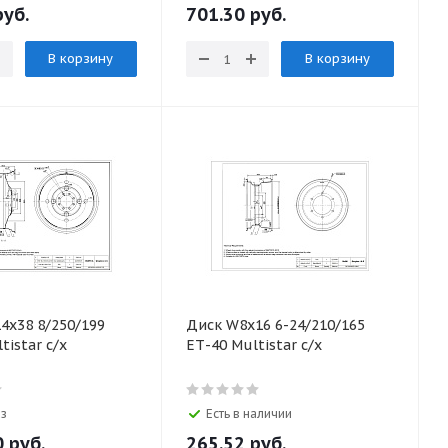
уб.
701.30
руб.
В корзину
В корзину
4х38 8/250/199
Диск W8х16 6-24/210/165
tistar с/х
ЕТ-40 Multistar с/х
аз
Есть в наличии
0
руб.
265.52
руб.