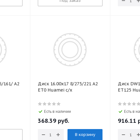
з
Под заказ
5/161/ А2
Диск 16.00х17 8/275/221 А2
Диск DW1
ЕТ0 Huamei с/х
ЕТ125 Hu
Есть в наличии
Есть в н
368.39
руб.
916.11
р
з
В корзину