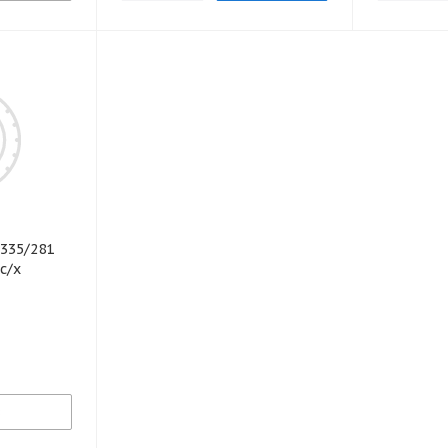
/335/281
с/х
з