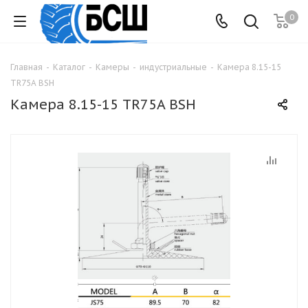
0
Главная
-
Каталог
-
Камеры
-
индустриальные
-
Камера 8.15-15
TR75A BSH
Камера 8.15-15 TR75A BSH