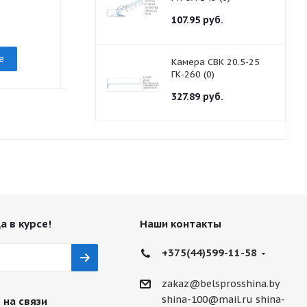
107.95
руб.
под заказ
под заказ
е
Подробнее
Подр
Камера СВК 20.5-25
ГК-260 (0)
327.89
руб.
а в курсе!
Наши контакты
+375(44)599-11-58
zakaz@belsprosshina.by
shina-100@mail.ru
shina-
 на связи