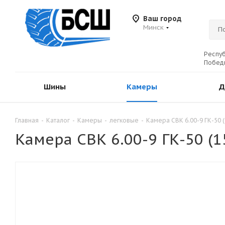
Ваш город
Минск
Респуб
Победы
Шины
Камеры
Д
Главная
-
Каталог
-
Камеры
-
легковые
-
Камера СВК 6.00-9 ГК-50 (
Камера СВК 6.00-9 ГК-50 (1