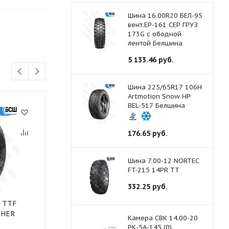
Шина 16.00R20 БЕЛ-95
вент.ЕР-161 СЕР ГРУЗ
173G с ободной
лентой Белшина
5 133.46
руб.
Шина 225/65R17 106H
Artmotion Snow HP
BEL-517 Белшина
176.65
руб.
Шина 7.00-12 NORTEC
FT-215 14PR ТТ
332.25
руб.
R TTF
Шина 6.00-9 NORTEC FT-
Шина 6.00-9 
CHER
215 6PR TT
215 10PR TT
Камера СВК 14.00-20
РК-5А-145 (0)