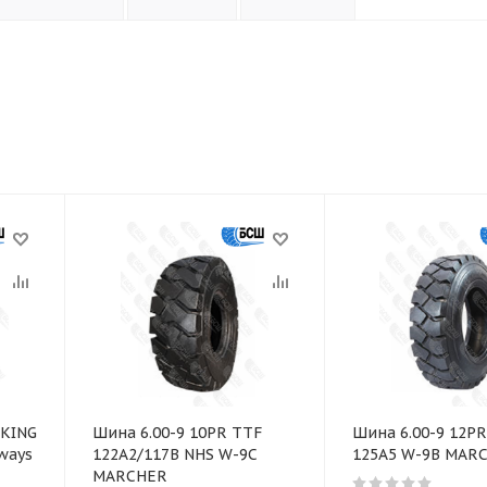
TKING
Шина 6.00-9 10PR TTF
Шина 6.00-9 12P
ways
122A2/117B NHS W-9C
125A5 W-9B MAR
MARCHER