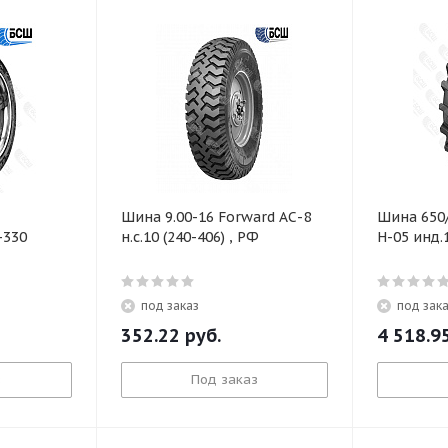
Шина 9.00-16 Forward АС-8
Шина 650
-330
н.с.10 (240-406) , РФ
Н-05 инд.
под заказ
под зак
352.22
руб.
4 518.9
з
Под заказ