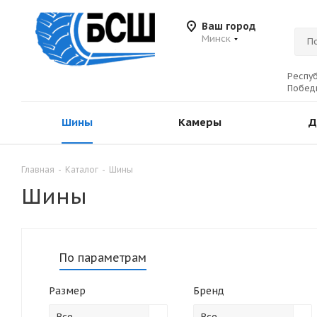
Ваш город
Минск
Респуб
Победы
Шины
Камеры
Д
Главная
-
Каталог
-
Шины
Шины
По параметрам
Размер
Бренд
Все
Все