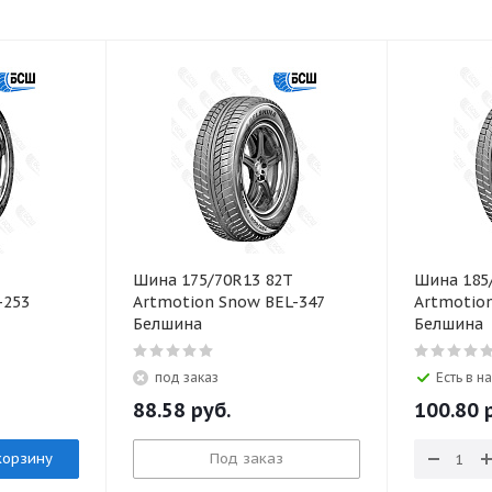
Шина 175/70R13 82T
Шина 185
-253
Artmotion Snow BEL-347
Artmotio
Белшина
Белшина
под заказ
Есть в н
88.58
руб.
100.80
р
корзину
Под заказ