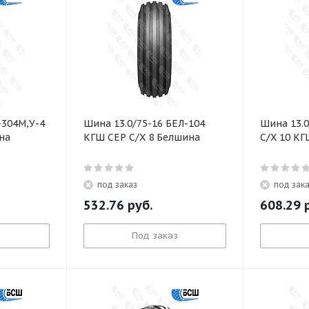
-304М,У-4
Шина 13.0/75-16 БЕЛ-104
Шина 13.0
на
КГШ СЕР С/Х 8 Белшина
С/Х 10 К
под заказ
под зак
532.76
руб.
608.29
р
з
Под заказ