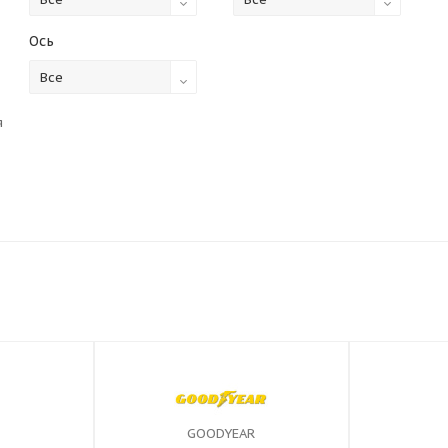
Ось
Все
я
GOODYEAR