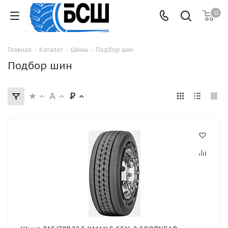
0
Главная
-
Каталог
-
Шины
-
Подбор шин
Подбор шин