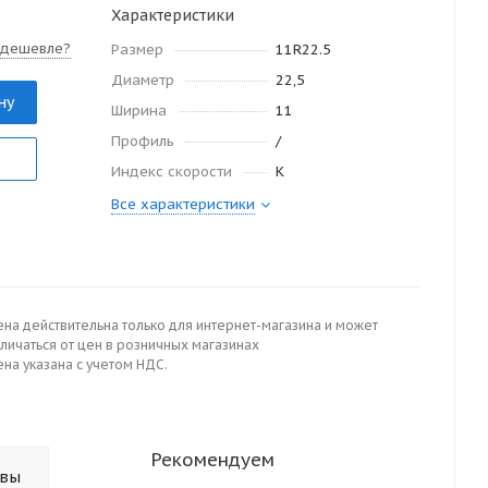
Характеристики
 дешевле?
Размер
11R22.5
Диаметр
22,5
ну
Ширина
11
Профиль
/
Индекс скорости
K
Все характеристики
ена действительна только для интернет-магазина и может
личаться от цен в розничных магазинах
на указана с учетом НДС.
Рекомендуем
ывы