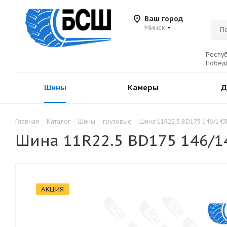
Ваш город
Минск
Респуб
Победы
Шины
Камеры
Д
Главная
-
Каталог
-
Шины
-
грузовые
-
Шина 11R22.5 BD175 146/14
Шина 11R22.5 BD175 146/1
АКЦИЯ