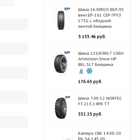
Шина 16.00R20 БЕЛ-95
вент.ЕР-161 СЕР ГРУЗ
173G с ободной
лентой Белшина
5 133.46
руб.
Шина 225/65R17 106H
Artmotion Snow HP
BEL-517 Белшина
176.65
руб.
Шина 7.00-12 NORTEC
FT-215 14PR ТТ
332.25
руб.
Камера СВК 14.00-20
РК-5А-145 (0)