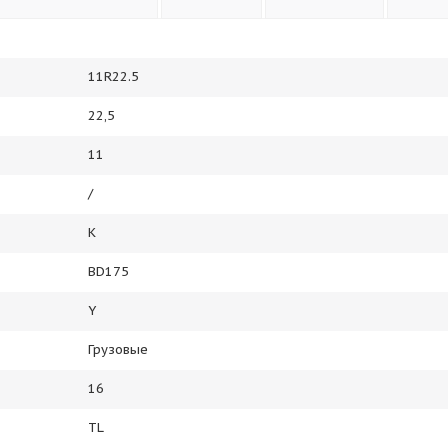
11R22.5
22,5
11
/
K
BD175
Y
Грузовые
16
TL