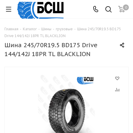
0
Главная
-
Каталог
-
Шины
-
грузовые
-
Шина 245/70R19.5 BD175
Drive 144/142J 18PR TL BLACKLION
Шина 245/70R19.5 BD175 Drive
144/142J 18PR TL BLACKLION