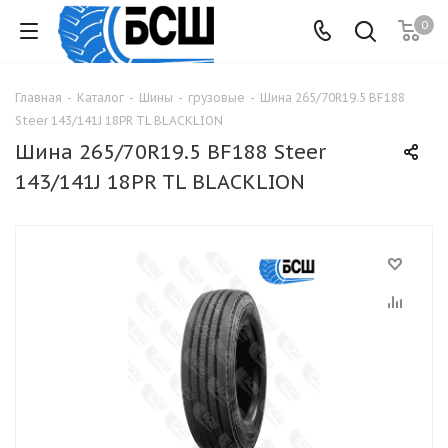
0
Главная
-
Каталог
-
Шины
-
грузовые
-
Шина 265/70R19.5 BF188
Steer 143/141J 18PR TL BLACKLION
Шина 265/70R19.5 BF188 Steer
143/141J 18PR TL BLACKLION