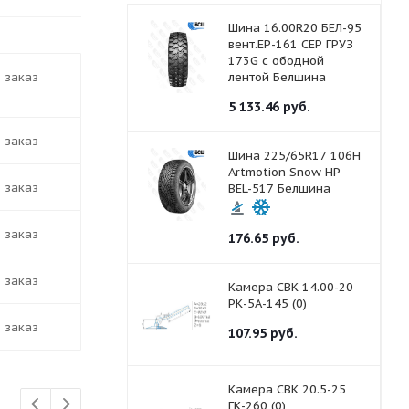
Шина 16.00R20 БЕЛ-95
вент.ЕР-161 СЕР ГРУЗ
173G с ободной
д заказ
лентой Белшина
5 133.46
руб.
д заказ
Шина 225/65R17 106H
Artmotion Snow HP
д заказ
BEL-517 Белшина
д заказ
176.65
руб.
д заказ
Камера СВК 14.00-20
РК-5А-145 (0)
д заказ
107.95
руб.
Камера СВК 20.5-25
ГК-260 (0)