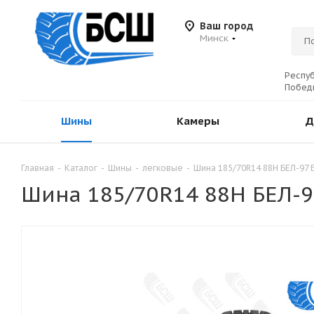
Ваш город
Минск
Респуб
Победы
Шины
Камеры
Д
Главная
-
Каталог
-
Шины
-
легковые
-
Шина 185/70R14 88Н БЕЛ-97
Шина 185/70R14 88Н БЕЛ-