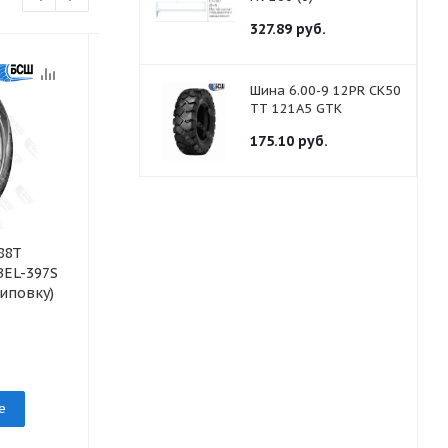
327.89
руб.
Шина 6.00-9 12PR CK50
TT 121A5 GTK
175.10
руб.
88T
Шина 195/55R16
Шина 205/70
BEL-397S
91H Artmotion BEL-
97V Astarta 
иповку)
294_BELSHINA
Белшина
под заказ
под заказ
е
Подробнее
Подр