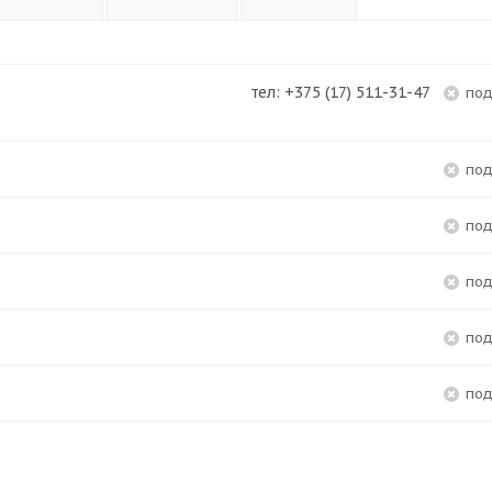
тел: +375 (17) 511-31-47
по
по
по
по
по
по