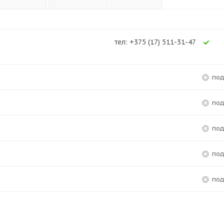
тел: +375 (17) 511-31-47
Ес
по
по
по
по
по