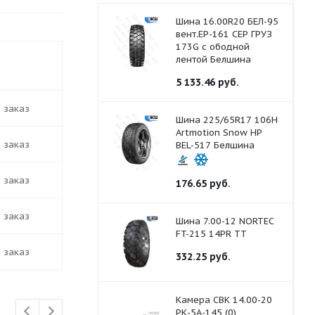
Шина 16.00R20 БЕЛ-95
вент.ЕР-161 СЕР ГРУЗ
173G с ободной
ть в наличии
лентой Белшина
5 133.46
руб.
д заказ
Шина 225/65R17 106H
Artmotion Snow HP
д заказ
BEL-517 Белшина
д заказ
176.65
руб.
д заказ
Шина 7.00-12 NORTEC
FT-215 14PR ТТ
д заказ
332.25
руб.
Камера СВК 14.00-20
РК-5А-145 (0)