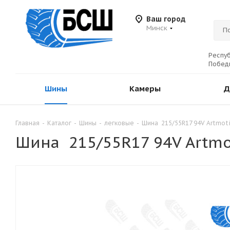
Ваш город
Минск
Респуб
Победы
Шины
Камеры
Д
Главная
-
Каталог
-
Шины
-
легковые
-
Шина 215/55R17 94V Artmot
Шина 215/55R17 94V Artmo