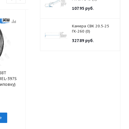
107.95
руб.
Камера СВК 20.5-25
ГК-260 (0)
327.89
руб.
88T
Шина 195/55R16
Шина 205/70
BEL-397S
91H Artmotion BEL-
97V Astarta 
иповку)
294_BELSHINA
Белшина
под заказ
под заказ
е
Подробнее
Подр