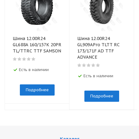
Шина 12.00R24
Шина 12.00R24
GL688A 160/157K 20PR
GL909APro TLTT RC
TL/TTRC ТTF SAMSON
173/171F AD ТTF
ADVANCE
Есть в наличии
Есть в наличии
Подробнее
Подробнее
Каталог