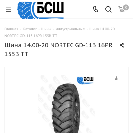
0
Главная
-
Каталог
-
Шины
-
индустриальные
-
Шина 14.00-20
NORTEC GD-113 16PR 155B TT
Шина 14.00-20 NORTEC GD-113 16PR
155B TT