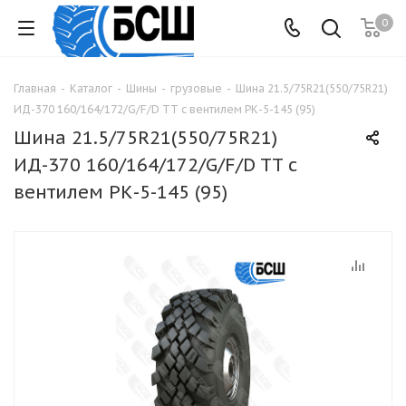
0
Главная
-
Каталог
-
Шины
-
грузовые
-
Шина 21.5/75R21(550/75R21)
ИД-370 160/164/172/G/F/D TT с вентилем РК-5-145 (95)
Шина 21.5/75R21(550/75R21)
ИД-370 160/164/172/G/F/D TT с
вентилем РК-5-145 (95)