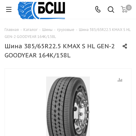
0
Главная
-
Каталог
-
Шины
-
грузовые
-
Шина 385/65R22.5 KMAX S HL
GEN-2 GOODYEAR 164K/158L
Шина 385/65R22.5 KMAX S HL GEN-2
GOODYEAR 164K/158L